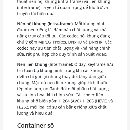
thuật nén nội khung (intra-frame) và liên khung
(interframe), là yếu tố quan trọng để lưu trữ và
truyền tải hiệu quả.
Nén nội khung (Intra-frame):
Mỗi khung hình
được nén riêng lẻ, đảm bảo chất lượng và khả
năng truy cập tối ưu. Các codec nội khung đáng
chú ý gồm MJPEG, ProRes, DNxHD và DNxHR. Các
codec này ưu tiên chất lượng và khả năng chỉnh
sửa, rất phù hợp cho quy trình sản xuất video.
Nén liên khung (Interframe):
Ở đây, keyframe lưu
trữ toàn bộ khung hình, trong khi các khung
delta chỉ ghi lại những thay đổi tăng dần giữa
chúng. Mặc dù nén liên khung giúp kích thước
tệp nhỏ hơn, nó đánh đổi một phần chất lượng
và sự linh hoạt khi chỉnh sửa. Các codec liên
khung phổ biến gồm H.264 (AVC), H.265 (HEVC) và
H.262, mỗi loại có sự cân bằng riêng giữa chất
lượng và hiệu quả.
Container số