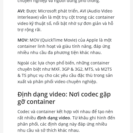
chuyên nghiệp và người dùng phổ thông.
AVI:
Được Microsoft phát triển, AVI (Audio Video
Interleave) vẫn là một trụ cột trong các container
video kỹ thuật số, nổi bật nhờ sự đơn giản và hỗ
trợ rộng rãi.
MOV:
MOV (QuickTime Movie) của Apple là một
container linh hoạt và giàu tính năng, đáp ứng
nhiều nhu cầu đa phương tiện khác nhau.
Ngoài các lựa chọn phổ biến, những container
chuyên biệt như MXF, 3GP & 3G2, MTS, và M2TS
& TS phục vụ cho các yêu cầu đặc thù trong sản
xuất và phân phối video chuyên nghiệp.
Định dạng video: Nơi codec gặp
gỡ container
Codec và container kết hợp với nhau để tạo nên
rất nhiều
định dạng video
. Từ khâu ghi hình đến
phân phối, các định dạng này đáp ứng nhiều
nhu cầu và sở thích khác nhau.