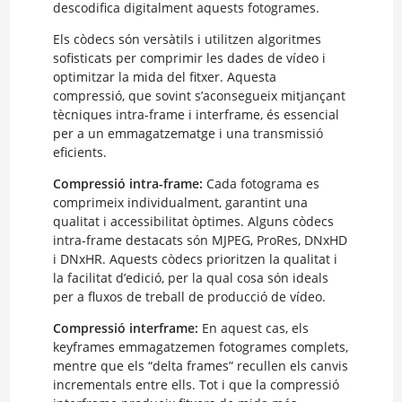
descodifica digitalment aquests fotogrames.
Els còdecs són versàtils i utilitzen algoritmes
sofisticats per comprimir les dades de vídeo i
optimitzar la mida del fitxer. Aquesta
compressió, que sovint s’aconsegueix mitjançant
tècniques intra-frame i interframe, és essencial
per a un emmagatzematge i una transmissió
eficients.
Compressió intra-frame:
Cada fotograma es
comprimeix individualment, garantint una
qualitat i accessibilitat òptimes. Alguns còdecs
intra-frame destacats són MJPEG, ProRes, DNxHD
i DNxHR. Aquests còdecs prioritzen la qualitat i
la facilitat d’edició, per la qual cosa són ideals
per a fluxos de treball de producció de vídeo.
Compressió interframe:
En aquest cas, els
keyframes emmagatzemen fotogrames complets,
mentre que els “delta frames” recullen els canvis
incrementals entre ells. Tot i que la compressió