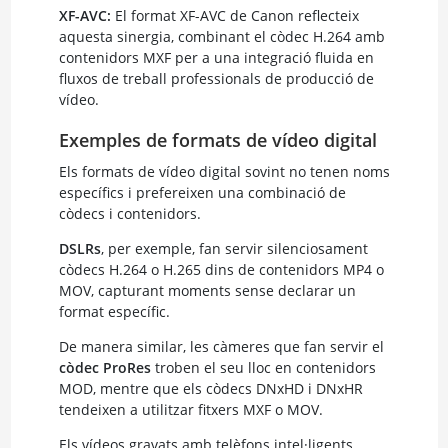
XF-AVC:
El format XF-AVC de Canon reflecteix
aquesta sinergia, combinant el còdec H.264 amb
contenidors MXF per a una integració fluida en
fluxos de treball professionals de producció de
vídeo.
Exemples de formats de vídeo digital
Els formats de vídeo digital sovint no tenen noms
específics i prefereixen una combinació de
còdecs i contenidors.
DSLRs
, per exemple, fan servir silenciosament
còdecs H.264 o H.265 dins de contenidors MP4 o
MOV, capturant moments sense declarar un
format específic.
De manera similar, les càmeres que fan servir el
còdec ProRes
troben el seu lloc en contenidors
MOD, mentre que els còdecs DNxHD i DNxHR
tendeixen a utilitzar fitxers MXF o MOV.
Els vídeos gravats amb telèfons intel·ligents