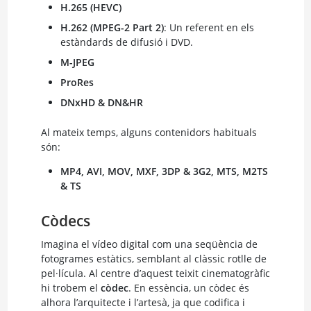
H.265 (HEVC)
H.262 (MPEG-2 Part 2)
: Un referent en els
estàndards de difusió i DVD.
M-JPEG
ProRes
DNxHD & DN&HR
Al mateix temps, alguns contenidors habituals
són:
MP4, AVI, MOV, MXF, 3DP & 3G2, MTS, M2TS
& TS
Còdecs
Imagina el vídeo digital com una seqüència de
fotogrames estàtics, semblant al clàssic rotlle de
pel·lícula. Al centre d’aquest teixit cinematogràfic
hi trobem el
còdec
. En essència, un còdec és
alhora l’arquitecte i l’artesà, ja que codifica i