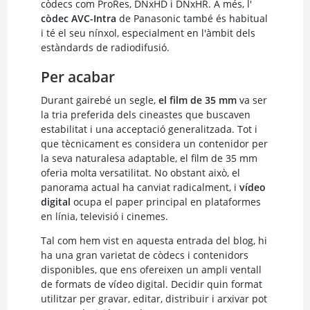
còdecs com ProRes, DNxHD i DNxHR. A més, l'
còdec AVC-Intra
de Panasonic també és habitual
i té el seu nínxol, especialment en l'àmbit dels
estàndards de radiodifusió.
Per acabar
Durant gairebé un segle,
el film de 35 mm
va ser
la tria preferida dels cineastes que buscaven
estabilitat i una acceptació generalitzada. Tot i
que tècnicament es considera un contenidor per
la seva naturalesa adaptable, el film de 35 mm
oferia molta versatilitat. No obstant això, el
panorama actual ha canviat radicalment, i
vídeo
digital
ocupa el paper principal en plataformes
en línia, televisió i cinemes.
Tal com hem vist en aquesta entrada del blog, hi
ha una gran varietat de còdecs i contenidors
disponibles, que ens ofereixen un ampli ventall
de formats de vídeo digital. Decidir quin format
utilitzar per gravar, editar, distribuir i arxivar pot