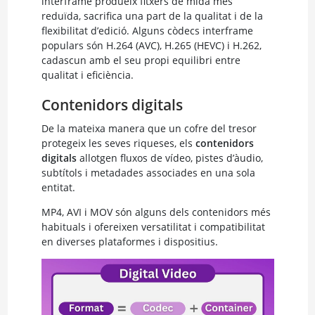
interframe produeix fitxers de mida més
reduïda, sacrifica una part de la qualitat i de la
flexibilitat d’edició. Alguns còdecs interframe
populars són H.264 (AVC), H.265 (HEVC) i H.262,
cadascun amb el seu propi equilibri entre
qualitat i eficiència.
Contenidors digitals
De la mateixa manera que un cofre del tresor
protegeix les seves riqueses, els
contenidors
digitals
allotgen fluxos de vídeo, pistes d’àudio,
subtítols i metadades associades en una sola
entitat.
MP4, AVI i MOV són alguns dels contenidors més
habituals i ofereixen versatilitat i compatibilitat
en diverses plataformes i dispositius.