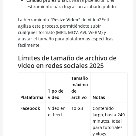
Calidad profesional:
Evita la pixelación o el
estiramiento para lograr un acabado pulido.
La herramienta
"Resize Video"
de Video2Edit
agiliza este proceso, permitiéndote subir
cualquier formato (MP4, MOV, AVI, WEBM) y
ajustar el tamaño para plataformas específicas
fácilmente.
Límites de tamaño de archivo de
video en redes sociales 2025
Tamaño
máximo
Tipo de
de
Plataforma
video
archivo
Notas
Facebook
Video en
10 GB
Contenido
el feed
largo, hasta 240
minutos. Ideal
para tutoriales
y vlogs.