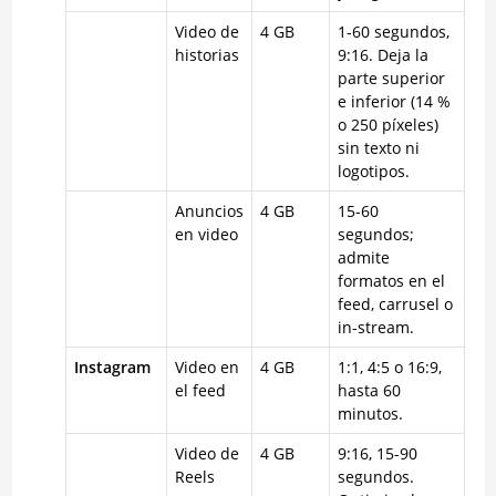
Video de
4 GB
1-60 segundos,
historias
9:16. Deja la
parte superior
e inferior (14 %
o 250 píxeles)
sin texto ni
logotipos.
Anuncios
4 GB
15-60
en video
segundos;
admite
formatos en el
feed, carrusel o
in-stream.
Instagram
Video en
4 GB
1:1, 4:5 o 16:9,
el feed
hasta 60
minutos.
Video de
4 GB
9:16, 15-90
Reels
segundos.