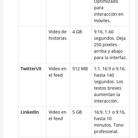
Optimizado
para
interacción en
móviles.
Video de
4 GB
9:16, 1-60
historias
segundos. Deja
250 píxeles
arriba y abajo
para la interfaz.
Twitter\/X
Video en
512 MB
1:1, 16:9 o 9:16,
el feed
hasta 140
segundos. Los
textos breves
aumentan la
interacción.
LinkedIn
Video en
5 GB
16:9, 1:1 o 9:16,
el feed
hasta 10
minutos. Tono
profesional.