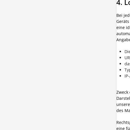
4. L
Bei je
Geräts
eine i
automa
Angabe
Di
UR
da
Ty
IP
Zweck 
Darste
unsere
des Mar
Rechtsg
eine f