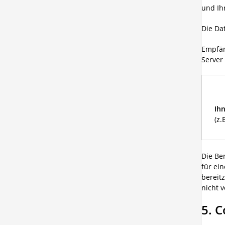
und Ih
Die Da
Empfän
Server
Ih
(z.
Die Be
für ei
bereit
nicht 
5. 