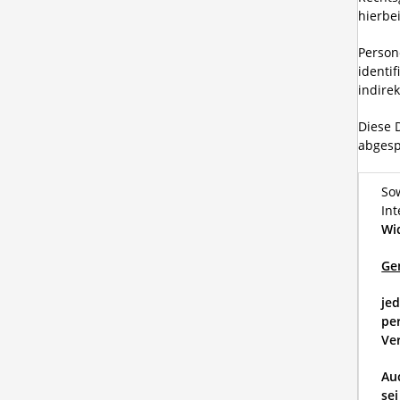
hierbe
Person
identif
indirek
Diese 
abgesp
So
Int
Wi
Ge
je
pe
Ve
Au
se