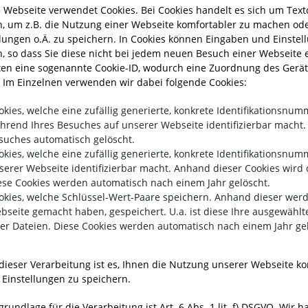
 Webseite verwendet Cookies. Bei Cookies handelt es sich um Textd
, um z.B. die Nutzung einer Webseite komfortabler zu machen od
llungen o.Ä. zu speichern. In Cookies können Eingaben und Einstel
, so dass Sie diese nicht bei jedem neuen Besuch einer Webseite
ten eine sogenannte Cookie-ID, wodurch eine Zuordnung des Geräte
 Im Einzelnen verwenden wir dabei folgende Cookies:
okies, welche eine zufällig generierte, konkrete Identifikationsnum
hrend Ihres Besuches auf unserer Webseite identifizierbar macht
suches automatisch gelöscht.
okies, welche eine zufällig generierte, konkrete Identifikationsnum
serer Webseite identifizierbar macht. Anhand dieser Cookies wird 
ese Cookies werden automatisch nach einem Jahr gelöscht.
okies, welche Schlüssel-Wert-Paare speichern. Anhand dieser werde
bseite gemacht haben, gespeichert. U.a. ist diese Ihre ausgewähl
rer Dateien. Diese Cookies werden automatisch nach einem Jahr ge
dieser Verarbeitung ist es, Ihnen die Nutzung unserer Webseite ko
, Einstellungen zu speichern.
rundlage für die Verarbeitung ist Art. 6 Abs. 1 lit. f) DSGVO. Wir 