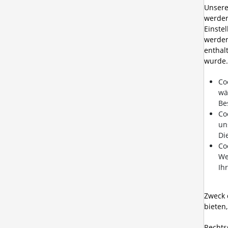
Unsere
werden
Einste
werden
enthal
wurde.
Co
wä
Be
Co
un
Di
Co
We
Ih
Zweck 
bieten
Rechtsg