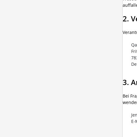
auffal
2. 
Verant
Qa
Fr
78
De
3. 
Bei Fr
wenden
Je
E-