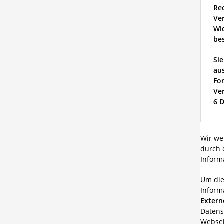
Re
Ve
Wi
be
Si
au
Fo
Ver
6 
Wir we
durch 
Inform
Um die
Inform
Extern
Datens
Websei