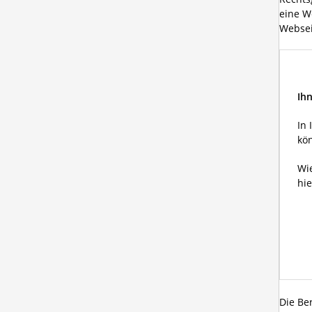
eine W
Webseit
Ih
In
kö
Wie
hie
Die Be