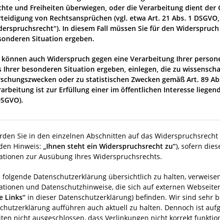
chte und Freiheiten überwiegen, oder die Verarbeitung dient de
rteidigung von Rechtsansprüchen (vgl. etwa Art. 21 Abs. 1 DSGVO,
derspruchsrecht“). In diesem Fall müssen Sie für den Widerspruch 
sonderen Situation ergeben.
e können auch Widerspruch gegen eine Verarbeitung Ihrer person
s Ihrer besonderen Situation ergeben, einlegen, die zu wissenscha
rschungszwecken oder zu statistischen Zwecken gemäß Art. 89 Abs.
arbeitung ist zur Erfüllung einer im öffentlichen Interesse liegend
DSGVO).
rden Sie in den einzelnen Abschnitten auf das Widerspruchsrecht
den Hinweis:
„Ihnen steht ein Widerspruchsrecht zu“
), sofern die
ationen zur Ausübung Ihres Widerspruchsrechts.
 folgende Datenschutzerklärung übersichtlich zu halten, verweisen
ationen und Datenschutzhinweise, die sich auf externen Webseiten
e Links“
in dieser Datenschutzerklärung) befinden. Wir sind sehr b
chutzerklärung aufführen auch aktuell zu halten. Dennoch ist aufg
ten nicht ausgeschlossen, dass Verlinkungen nicht korrekt funktion