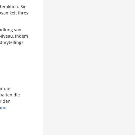
eraktion. Sie
ksamkeit Ihres
ndlung von
 Niveau, indem
torytellings
ür die
halten die
r den
 und