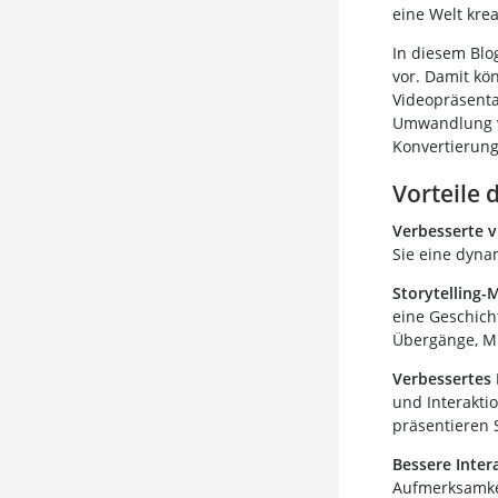
eine Welt krea
In diesem Blo
vor. Damit kö
Videopräsentat
Umwandlung vo
Konvertierung
Vorteile 
Verbesserte v
Sie eine dyna
Storytelling-
eine Geschicht
Übergänge, M
Verbessertes 
und Interakti
präsentieren 
Bessere Inter
Aufmerksamkei