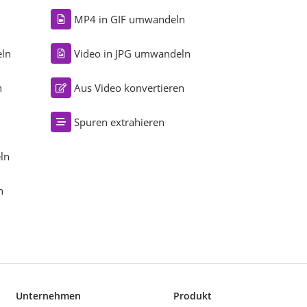
MP4 in GIF umwandeln
eln
Video in JPG umwandeln
n
Aus Video konvertieren
Spuren extrahieren
ln
n
Unternehmen
Produkt