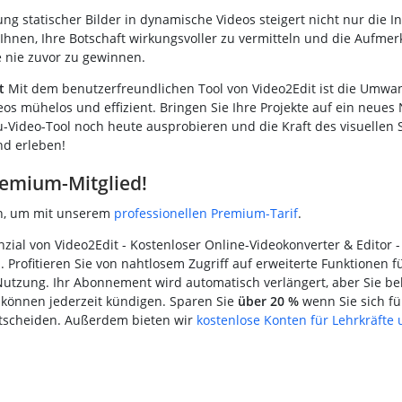
 statischer Bilder in dynamische Videos steigert nicht nur die Int
 Ihnen, Ihre Botschaft wirkungsvoller zu vermitteln und die Aufmer
 nie zuvor zu gewinnen.
t
Mit dem benutzerfreundlichen Tool von Video2Edit ist die Umwa
eos mühelos und effizient. Bringen Sie Ihre Projekte auf ein neues
u-Video-Tool noch heute ausprobieren und die Kraft des visuellen S
nd erleben!
emium-Mitglied!
en, um mit unserem
professionellen Premium-Tarif
.
nzial von Video2Edit - Kostenloser Online-Videokonverter & Editor -
. Profitieren Sie von nahtlosem Zugriff auf erweiterte Funktionen f
utzung. Ihr Abonnement wird automatisch verlängert, aber Sie be
 können jederzeit kündigen. Sparen Sie
über 20 %
wenn Sie sich fü
tscheiden. Außerdem bieten wir
kostenlose Konten für Lehrkräfte