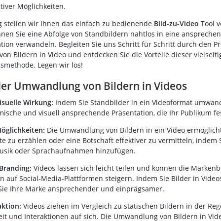
tiver Möglichkeiten.
g stellen wir Ihnen das einfach zu bedienende
Bild-zu-Video
Tool v
nnen Sie eine Abfolge von Standbildern nahtlos in eine anspreche
ion verwandeln. Begleiten Sie uns Schritt für Schritt durch den P
n Bildern in Video und entdecken Sie die Vorteile dieser vielseit
smethode. Legen wir los!
der Umwandlung von Bildern in Videos
isuelle Wirkung:
Indem Sie Standbilder in ein Videoformat umwande
mische und visuell ansprechende Präsentation, die Ihr Publikum fes
Möglichkeiten:
Die Umwandlung von Bildern in ein Video ermöglicht
e zu erzählen oder eine Botschaft effektiver zu vermitteln, indem 
usik oder Sprachaufnahmen hinzufügen.
Branding:
Videos lassen sich leicht teilen und können die Marken
on auf Social-Media-Plattformen steigern. Indem Sie Bilder in Vid
Sie Ihre Marke ansprechender und einprägsamer.
aktion:
Videos ziehen im Vergleich zu statischen Bildern in der Re
t und Interaktionen auf sich. Die Umwandlung von Bildern in Vid