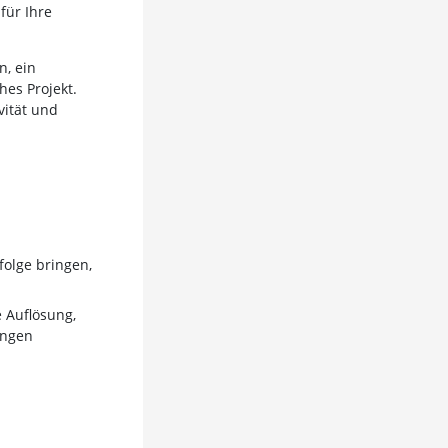
für Ihre
n, ein
hes Projekt.
vität und
folge bringen,
e Auflösung,
ungen