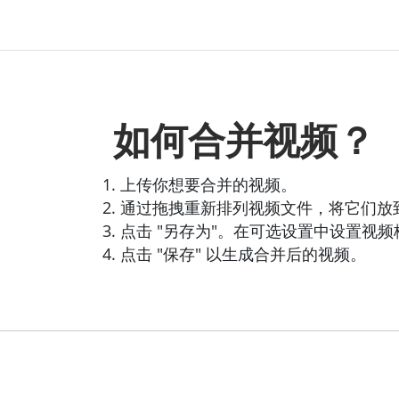
如何合并视频？
上传你想要合并的视频。
通过拖拽重新排列视频文件，将它们放
点击 "另存为"。在可选设置中设置视
点击 "保存" 以生成合并后的视频。