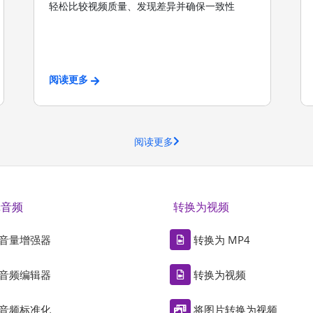
轻松比较视频质量、发现差异并确保一致性
阅读更多
阅读更多
辑音频
转换为视频
音量增强器
转换为 MP4
音频编辑器
转换为视频
音频标准化
将图片转换为视频