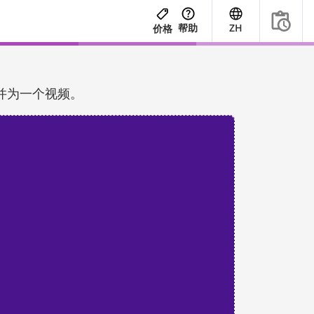
帮助
ZH
价格
并为一个视频。