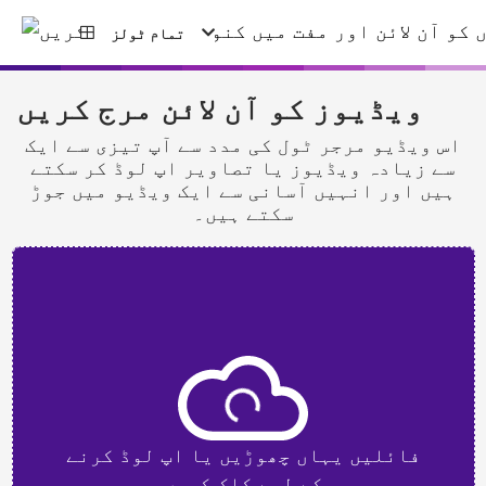
تمام ٹولز
ویڈیوز کو آن لائن مرج کریں
اس ویڈیو مرجر ٹول کی مدد سے آپ تیزی سے ایک
سے زیادہ ویڈیوز یا تصاویر اپ لوڈ کر سکتے
ہیں اور انہیں آسانی سے ایک ویڈیو میں جوڑ
سکتے ہیں۔
فائلیں یہاں چھوڑیں یا اپ لوڈ کرنے
کے لیے کلک کریں