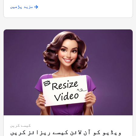
مزید پڑھیں
کیسے کریں
ویڈیو کو آن لائن کیسے ریزائز کریں