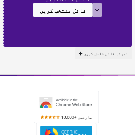
فائل منتخب کریں
نمونہ فائل شامل کریں
10,000+ صارفین