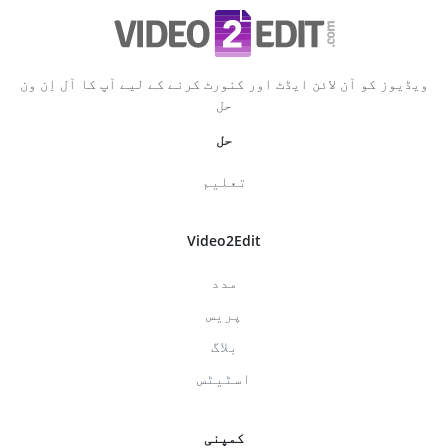
ویڈیوز کو آن لائن ایڈٹ اور کنورٹ کرنے کے لیے آپ کا آل اِن ون
حل
حل
تعلیم
Video2Edit
مدد
پریس
بلاگ
اسٹیٹس
کمپنی