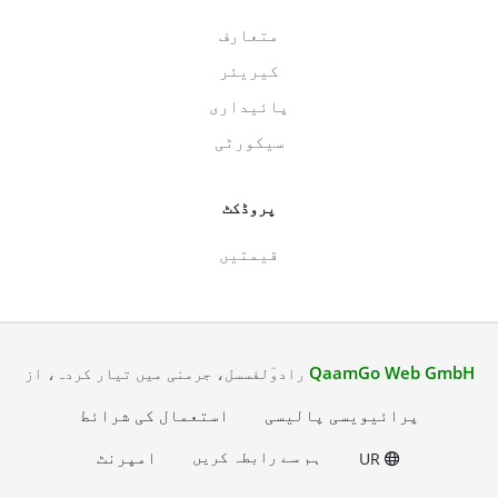
متعارف
کیریئر
پائیداری
سیکورٹی
پروڈکٹ
قیمتیں
QaamGo Web GmbH
رادوٓلفسسل، جرمنی میں تیار کردہ، از
پرائیویسی پالیسی
استعمال کی شرائط
ہم سے رابطہ کریں
امپرنٹ
UR