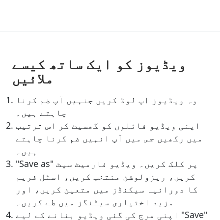
ویڈیوز کو ایک ساتھ کیسے
ملائیں
وہ ویڈیوز اپ لوڈ کریں جنہیں آپ ضم کرنا
چاہتے ہیں۔
اپنی ویڈیو فائلوں کو گھسیٹ کر اس ترتیب
میں رکھیں جس میں آپ انہیں ضم کرنا چاہتے
ہیں۔
"Save as" پر کلک کریں۔ ویڈیو فارمیٹ سیٹ
کریں، ریزولوشن منتخب کریں، اسٹل فریم
کا دورانیہ سیکنڈز میں متعین کریں، اور
مزید اختیاری سیٹنگز میں طے کریں۔
اپنی مرج کی گئی ویڈیو بنانے کے لیے "Save"