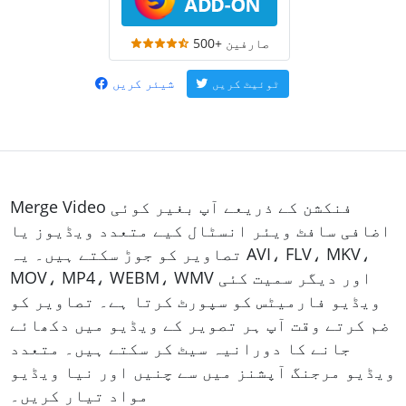
500+ صارفین
شیئر کریں
ٹوئیٹ کریں
Merge Video فنکشن کے ذریعے آپ بغیر کوئی
اضافی سافٹ ویئر انسٹال کیے متعدد ویڈیوز یا
تصاویر کو جوڑ سکتے ہیں۔ یہ AVI، FLV، MKV،
MOV، MP4، WEBM، WMV اور دیگر سمیت کئی
ویڈیو فارمیٹس کو سپورٹ کرتا ہے۔ تصاویر کو
ضم کرتے وقت آپ ہر تصویر کے ویڈیو میں دکھائے
جانے کا دورانیہ سیٹ کر سکتے ہیں۔ متعدد
ویڈیو مرجنگ آپشنز میں سے چنیں اور نیا ویڈیو
مواد تیار کریں۔