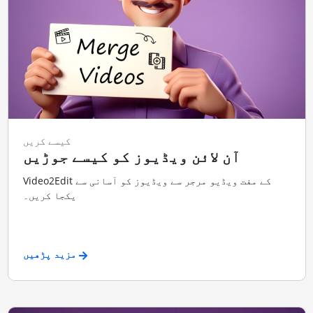
کیسے کریں
آن لائن ویڈیوز کو کیسے جوڑیں
Video2Edit کے مفت ویڈیو مرجر سے ویڈیوز کو آسانی سے
یکجا کریں۔
مزید پڑھیں