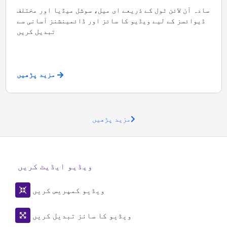
سادہ آن لائن ٹول کے ذریعے ای میل، سوشل میڈیا اور مختلف
ڈیوائسز کے لیے ویڈیو کا سائز اور ڈائمینشنز آسانی سے
تبدیل کریں
مزید پڑھیں
مزید پڑھیں
ویڈیو ایڈیٹ کریں
ویڈیو کمپریس کریں
ویڈیو کا سائز تبدیل کریں