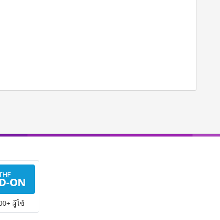
0+ ผู้ใช้