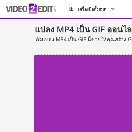
เครื่องมือทั้งหมด
แปลง MP4 เป็น GIF ออนไล
ตัวแปลง MP4 เป็น GIF นี้ช่วยให้คุณสร้าง G