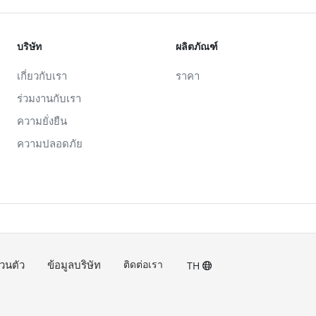
บริษัท
ผลิตภัณฑ์
เกี่ยวกับเรา
ราคา
ร่วมงานกับเรา
ความยั่งยืน
ความปลอดภัย
วนตัว
ข้อมูลบริษัท
ติดต่อเรา
TH