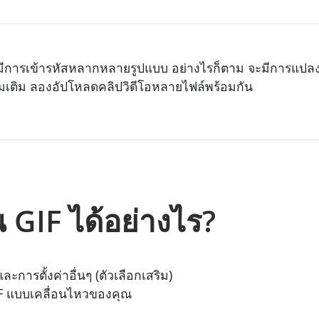
ี่มีการเข้ารหัสหลากหลายรูปแบบ อย่างไรก็ตาม จะมีการแปล
่มเติม ลองอัปโหลดคลิปวิดีโอหลายไฟล์พร้อมกัน
 GIF ได้อย่างไร?
ละการตั้งค่าอื่นๆ (ตัวเลือกเสริม)
IF แบบเคลื่อนไหวของคุณ