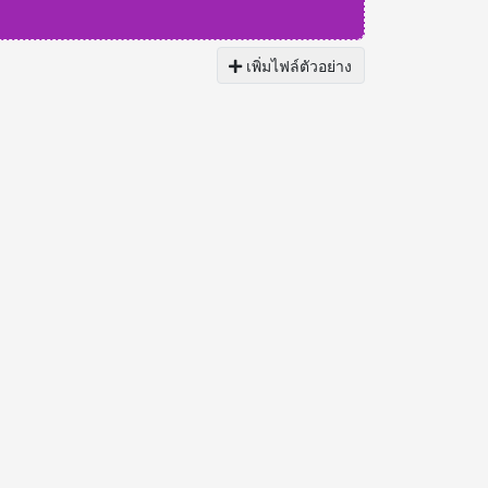
เพิ่มไฟล์ตัวอย่าง