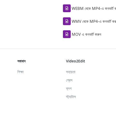
WEBM থেকে MP4-এ কনভার্ট ক
WMV থেকে MP4-এ কনভার্ট কর
MOV এ কনভার্ট করুন
সমাধান
Video2Edit
শিক্ষা
সহায়তা
প্রেস
ব্লগ
স্ট্যাটাস