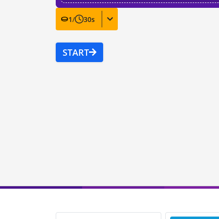
1
/
30
s
START