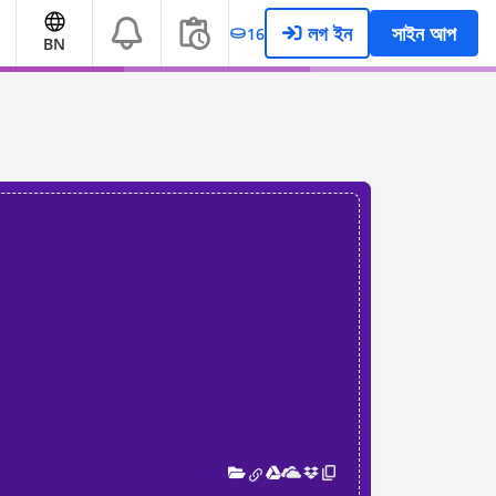
লগ ইন
সাইন আপ
16
BN