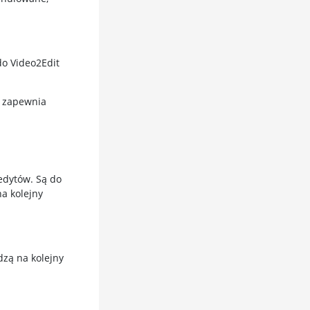
do Video2Edit
 zapewnia
n
redytów. Są do
a kolejny
zą na kolejny