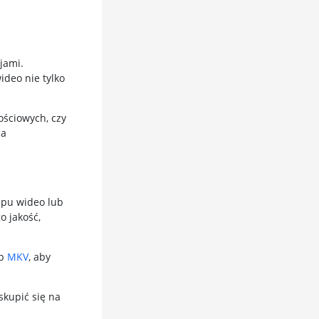
jami.
ideo nie tylko
ościowych, czy
ia
ipu wideo lub
o jakość,
ub
MKV
, aby
skupić się na