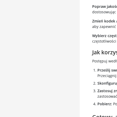
Popraw jakoś
dostosowując 
Zmień kodek 
aby zapewnić 
Wybierz częst
częstotliwości
Jak korzy
Postępuj wedł
Prześlij sw
Przeciągnij
Skonfiguru
Zastosuj z
zastosować
Pobierz:
Po