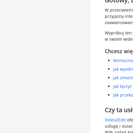
Gotowy, 
W przeciwieńs
przyjazny inte
zaawansowany
Wypróbuj ten
w swoim wide
Chcesz wię
Wzmacniac
Jak wyodr
Jak zmien
Jak łączyć
Jak przek
Czy ta us
Video2Edit
ofe
usługę i osza
90% zadań koń