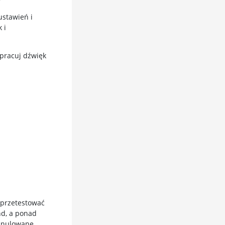
?
ustawień i
 i
opracuj dźwięk
 przetestować
nd, a ponad
 anulowane,