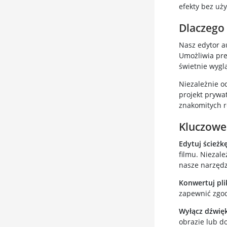
efekty bez uż
Dlaczego 
Nasz edytor a
Umożliwia pre
świetnie wyglą
Niezależnie o
projekt prywa
znakomitych r
Kluczowe
Edytuj ścieżk
filmu. Niezale
nasze narzędzi
Konwertuj pli
zapewnić zgod
Wyłącz dźwięk
obrazie lub d