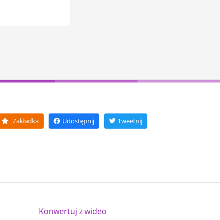
Zakładka
Udostępnij
Tweetnij
Konwertuj z wideo