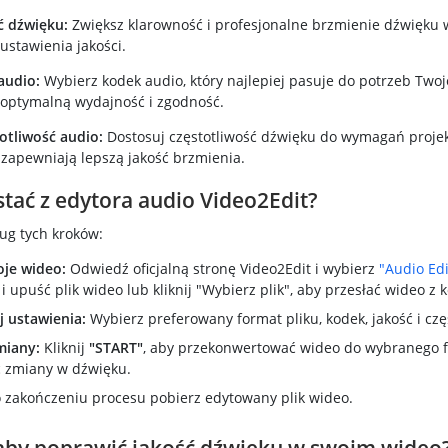
ć dźwięku:
Zwiększ klarowność i profesjonalne brzmienie dźwięku 
ustawienia jakości.
audio:
Wybierz kodek audio, który najlepiej pasuje do potrzeb Twoj
optymalną wydajność i zgodność.
otliwość audio:
Dostosuj częstotliwość dźwięku do wymagań proje
 zapewniają lepszą jakość brzmienia.
stać z edytora audio Video2Edit?
ug tych kroków:
oje wideo:
Odwiedź oficjalną stronę Video2Edit i wybierz
"Audio Edi
 i upuść plik wideo lub kliknij "Wybierz plik", aby przesłać wideo z
j ustawienia:
Wybierz preferowany format pliku, kodek, jakość i czę
miany:
Kliknij
"START"
, aby przekonwertować wideo do wybranego f
 zmiany w dźwięku.
 zakończeniu procesu pobierz edytowany plik wideo.