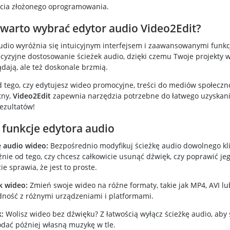
ycia złożonego oprogramowania.
warto wybrać edytor audio Video2Edit?
udio wyróżnia się intuicyjnym interfejsem i zaawansowanymi funkc
cyzyjne dostosowanie ścieżek audio, dzięki czemu Twoje projekty w
dają, ale też doskonale brzmią.
d tego, czy edytujesz wideo promocyjne, treści do mediów społeczn
tny,
Video2Edit
zapewnia narzędzia potrzebne do łatwego uzyskan
ezultatów!
 funkcje edytora audio
ę audio wideo:
Bezpośrednio modyfikuj ścieżkę audio dowolnego kl
żnie od tego, czy chcesz całkowicie usunąć dźwięk, czy poprawić jeg
e sprawia, że jest to proste.
k wideo:
Zmień swoje wideo na różne formaty, takie jak MP4, AVI l
ność z różnymi urządzeniami i platformami.
:
Wolisz wideo bez dźwięku? Z łatwością wyłącz ścieżkę audio, aby 
odać później własną muzykę w tle.