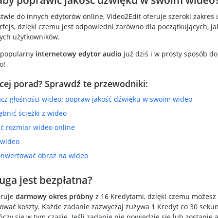
aby poprawić jakość dźwięku w swoim wideo
twie do innych edytorów online, Video2Edit oferuje szeroki zakres 
rfejs, dzięki czemu jest odpowiedni zarówno dla początkujących, jak
ch użytkowników.
 popularny
internetowy edytor audio
już dziś i w prosty sposób d
o!
cej porad? Sprawdź te przewodniki:
z głośności wideo: popraw jakość dźwięku w swoim wideo
ębnić ścieżki z wideo
ić rozmiar wideo online
 wideo
onwertować obraz na wideo
ługa jest bezpłatna?
ruje
darmowy okres próbny
z 16 Kredytami, dzięki czemu możesz
cować koszty. Każde zadanie zazwyczaj zużywa 1 Kredyt co 30 seku
czy się w tym czasie. Jeśli zadanie nie powiedzie się lub zostanie