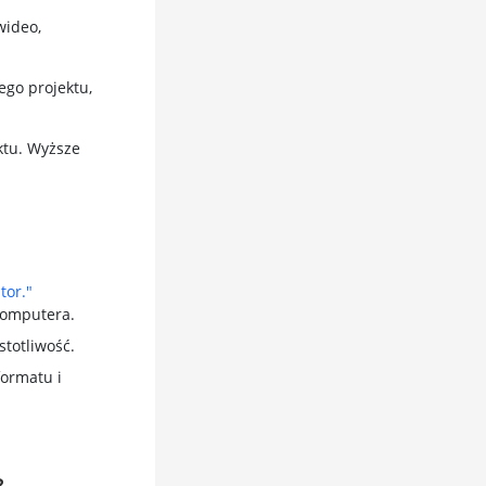
wideo,
ego projektu,
ktu. Wyższe
tor."
 komputera.
stotliwość.
ormatu i