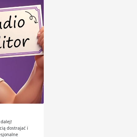
dalej!
ią dostrajać i
esjonalne