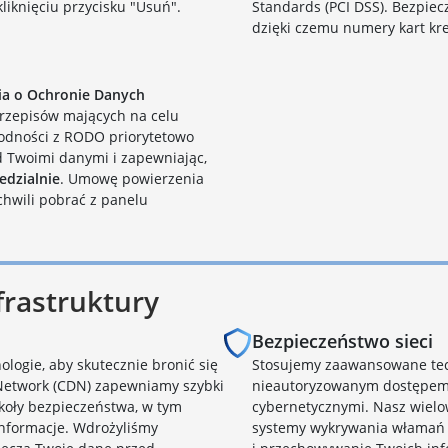
liknięciu przycisku "Usuń".
Standards (PCI DSS). Bezpiec
dzięki czemu numery kart kr
ia o Ochronie Danych
rzepisów mających na celu
odności z RODO priorytetowo
d Twoimi danymi i zapewniając,
edzialnie
. Umowę powierzenia
hwili pobrać z panelu
frastruktury
Bezpieczeństwo sieci
logie, aby skutecznie bronić się
Stosujemy zaawansowane techn
 Network (CDN) zapewniamy szybki
nieautoryzowanym dostępem,
okoły bezpieczeństwa, w tym
cybernetycznymi. Nasz wielo
informacje. Wdrożyliśmy
systemy wykrywania włamań i