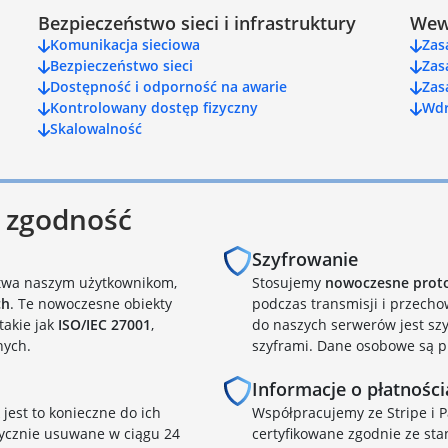
Bezpieczeństwo sieci i infrastruktury
Wew
Komunikacja sieciowa
Zas
Bezpieczeństwo sieci
Zas
Dostępność i odporność na awarie
Zas
Kontrolowany dostęp fizyczny
Wdr
Skalowalność
i zgodność
Szyfrowanie
twa naszym użytkownikom,
Stosujemy
nowoczesne proto
ch
. Te nowoczesne obiekty
podczas transmisji i przecho
takie jak
ISO/IEC 27001
,
do naszych serwerów jest sz
nych.
szyframi. Dane osobowe są 
Informacje o płatnośc
 jest to konieczne do ich
Współpracujemy ze Stripe i Pa
ycznie usuwane w ciągu 24
certyfikowane zgodnie ze st