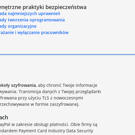
nętrzne praktyki bezpieczeństwa
ada najmniejszych uprawnień
ady tworzenia oprogramowania
ady organizacyjne
ażanie i wyłączanie pracowników
koły szyfrowania
, aby chronić Twoje informacje
wywania. Transmisja danych z Twojej przeglądarki
yfrowana przy użyciu TLS z nowoczesnymi
przechowywane w formie zaszyfrowanej.
iach
yPal w zakresie obsługi płatności. Obie firmy są
andardem Payment Card Industry Data Security