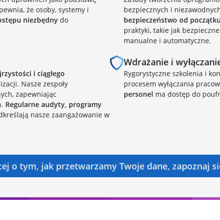
pewnia, że osoby, systemy i
bezpiecznych i niezawodnych
ostępu niezbędny
do
bezpieczeństwo od początk
praktyki, takie jak bezpiecz
manualne i automatyczne.
Wdrażanie i wyłączan
rzystości i ciągłego
Rygorystyczne szkolenia i ko
zacji. Nasze zespoły
procesem wyłączania pracow
nych, zapewniając
personel
ma dostęp do poufn
h.
Regularne audyty, programy
kreślają nasze zaangażowanie w
ęcej o tym, jak przetwarzamy Twoje dane, zapoznaj s