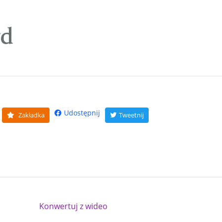
Udostępnij
Zakładka
Tweetnij
Konwertuj z wideo