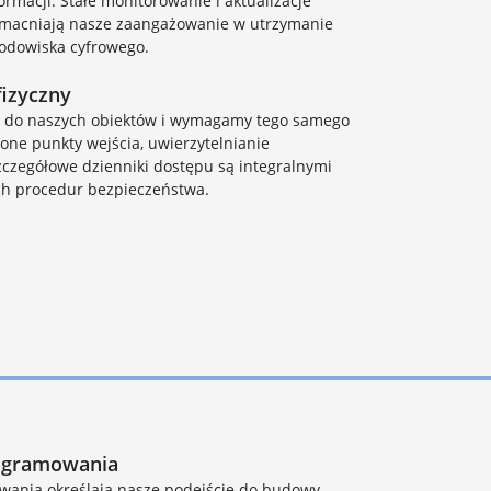
rmacji. Stałe monitorowanie i aktualizacje
zmacniają nasze zaangażowanie w utrzymanie
odowiska cyfrowego.
izyczny
p do naszych obiektów i wymagamy tego samego
one punkty wejścia, uwierzytelnianie
zczegółowe dzienniki dostępu są integralnymi
ch procedur bezpieczeństwa.
rogramowania
wania określają nasze podejście do budowy