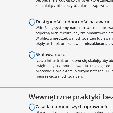
bezpieczne środowisko cyfrowe, które zabezp
zmieniającymi się zagrożeniami i zapewnia n
Dostępność i odporność na awarie
Wdrażamy
systemy nadmiarowe
, monitorowa
odporną architekturę, aby zminimalizować prz
W obliczu nieoczekiwanych zdarzeń lub awar
błędy architektura zapewnia
niezakłóconą pr
Skalowalność
Nasza infrastruktura
łatwo się skaluję
, aby o
zwiększonym zapotrzebowaniu. Działając od 20
pracować z projektami o dużym natężeniu ruc
nieprzewidzianych zdarzeń.
Wewnętrzne praktyki be
Zasada najmniejszych uprawnień
W naszej firmie stosujemy zasadę najmniejs