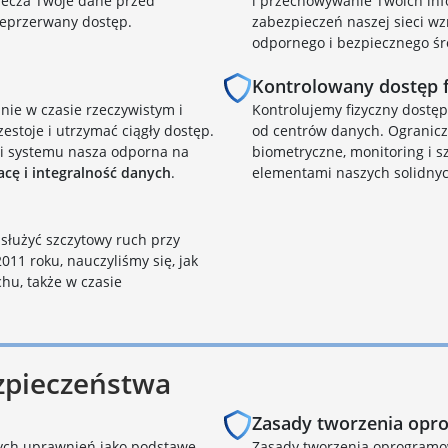
iecza Twoje dane przed
i przechowywanie Twoich info
ieprzerwany dostęp.
zabezpieczeń naszej sieci w
odpornego i bezpiecznego śr
Kontrolowany dostęp f
nie w czasie rzeczywistym i
Kontrolujemy fizyczny dostę
estoje i utrzymać ciągły dostęp.
od centrów danych. Ogranicz
ii systemu nasza odporna na
biometryczne, monitoring i s
acę i integralność danych
.
elementami naszych solidny
bsłużyć szczytowy ruch przy
11 roku, nauczyliśmy się, jak
hu, także w czasie
zpieczeństwa
Zasady tworzenia op
zych uprawnień jako podstawę
Zasady tworzenia oprogramo