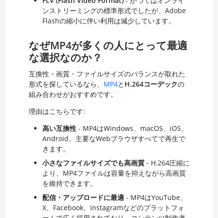
FLV (Flash Video Format)
- かつてはオンライ
ンストリーミングの標準形式でしたが、Adobe
Flashの縮小に伴い利用は減少しています。
なぜMP4が多くの人にとって最適
な選択なのか？
互換性・画質・ファイルサイズのバランスが取れた
形式を探しているなら、
MP4
と
H.264コーデック
の
組み合わせがおすすめです。
理由はこちらです:
高い互換性
- MP4はWindows、macOS、iOS、
Android、主要なWebブラウザすべてで再生で
きます。
小さなファイルサイズでも高画質
- H.264圧縮に
より、MP4ファイルは容量を抑えながら高画質
を維持できます。
配信・アップロードに最適
- MP4はYouTube、
X、Facebook、Instagramなどのプラットフォ
ームで広く採用されており、コンテンツ制作者