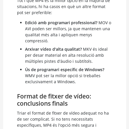
Tot i que MP4 és la millor opció en la majoria de
situacions, hi ha casos en què un altre format
pot ser preferible:
Edició amb programari professional?
MOV o
AVI poden ser millors, ja que mantenen una
qualitat més alta i apliquen menys
compressió.
Arxivar vídeo d'alta qualitat?
MKV és ideal
per desar material en alta resolució amb
múltiples pistes d'àudio i subtítols.
Ús de programari específic de Windows?
WMV pot ser la millor opció si treballes
exclusivament a Windows.
Format de fitxer de vídeo:
conclusions finals
Triar el format de fitxer de vídeo adequat no ha
de ser complicat. Si no tens necessitats
específiques, MP4 és l'opció més segura i