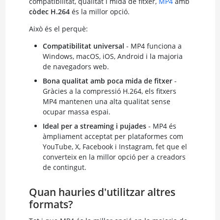
compatibilitat, qualitat i mida de fitxer,
MP4
amb
còdec H.264
és la millor opció.
Això és el perquè:
Compatibilitat universal
- MP4 funciona a
Windows, macOS, iOS, Android i la majoria
de navegadors web.
Bona qualitat amb poca mida de fitxer
-
Gràcies a la compressió H.264, els fitxers
MP4 mantenen una alta qualitat sense
ocupar massa espai.
Ideal per a streaming i pujades
- MP4 és
àmpliament acceptat per plataformes com
YouTube, X, Facebook i Instagram, fet que el
converteix en la millor opció per a creadors
de contingut.
Quan hauries d'utilitzar altres
formats?