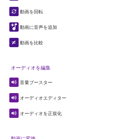
動画を回転
動画に音声を追加
動画を比較
オーディオを編集
音量ブースター
オーディオエディター
オーディオを正規化
動画に変換