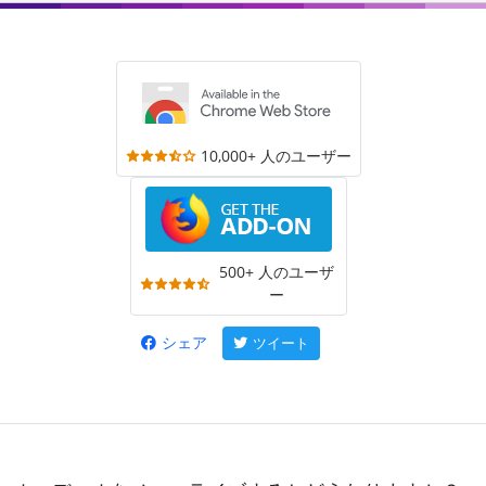
10,000+ 人のユーザー
500+ 人のユーザ
ー
シェア
ツイート