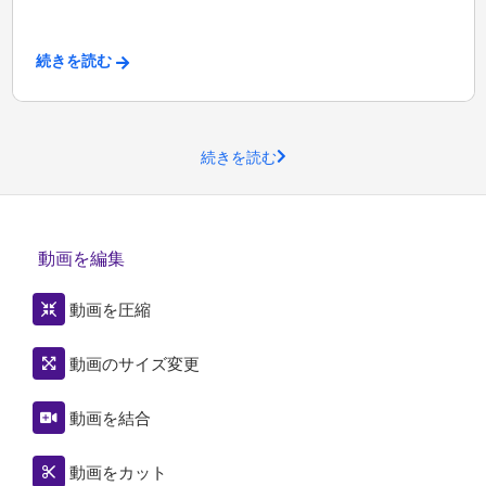
続きを読む
続きを読む
動画を編集
動画を圧縮
動画のサイズ変更
動画を結合
動画をカット