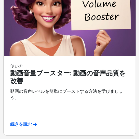
使い方
動画音量ブースター: 動画の音声品質を
改善
動画の音声レベルを簡単にブーストする方法を学びましょ
う。
続きを読む