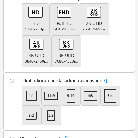
HD
Full HD
2K QHD
1280x720px
1920x1080px
2560x1440px
4K UHD
8K UHD
3840x2160px
7680x4320px
Ubah ukuran berdasarkan rasio aspek:
1:1
16:9
9:16
4:3
3:4
3:2
2:3