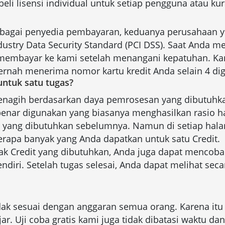
i lisensi individual untuk setiap pengguna atau kur
bagai penyedia pembayaran, keduanya perusahaan ya
stry Data Security Standard (PCI DSS). Saat Anda m
embayar ke kami setelah menangani kepatuhan. Kam
rnah menerima nomor kartu kredit Anda selain 4 digi
untuk satu tugas?
agih berdasarkan daya pemrosesan yang dibutuhkan 
r digunakan yang biasanya menghasilkan rasio harga-
 yang dibutuhkan sebelumnya. Namun di setiap halama
rapa banyak yang Anda dapatkan untuk satu Credit.
Credit yang dibutuhkan, Anda juga dapat mencoba k
endiri. Setelah tugas selesai, Anda dapat melihat sec
dak sesuai dengan anggaran semua orang. Karena i
. Uji coba gratis kami juga tidak dibatasi waktu dan