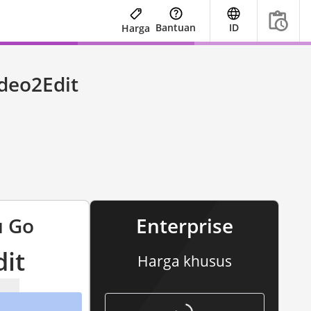
Bantuan
ID
Harga
deo2Edit
u Go
Enterprise
dit
Harga khusus
enterprise