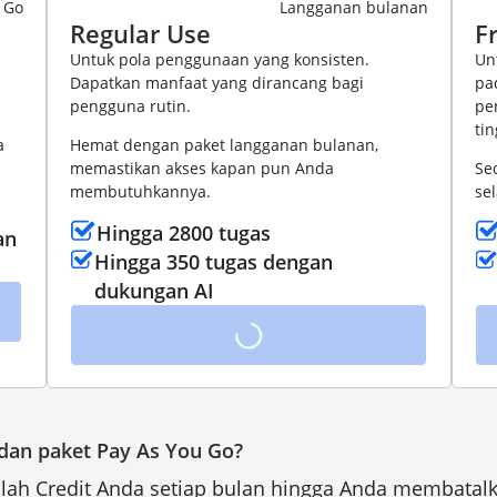
 Go
Langganan bulanan
Regular Use
F
Untuk pola penggunaan yang konsisten.
Un
Dapatkan manfaat yang dirancang bagi
pa
pengguna rutin.
pe
tin
a
Hemat dengan paket langganan bulanan,
memastikan akses kapan pun Anda
Se
membutuhkannya.
se
Hingga 2800 tugas
an
Hingga 350 tugas dengan
dukungan AI
dan paket Pay As You Go?
ah Credit Anda setiap bulan hingga Anda membatalkan