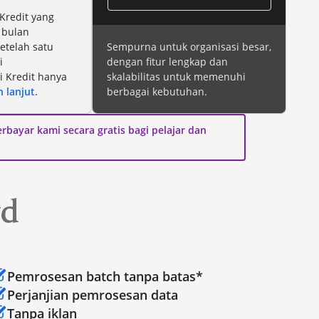
 Kredit yang
 bulan
etelah satu
Sempurna untuk organisasi besar,
i
dengan fitur lengkap dan
 Kredit hanya
skalabilitas untuk memenuhi
h lanjut.
berbagai kebutuhan.
bayar kami secara gratis bagi pelajar dan
Pemrosesan batch tanpa batas*
Perjanjian pemrosesan data
Tanpa iklan