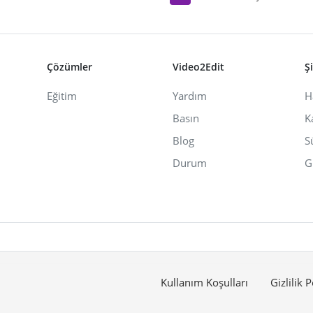
Çözümler
Video2Edit
Ş
Eğitim
Yardım
H
Basın
K
Blog
S
Durum
G
Kullanım Koşulları
Gizlilik P