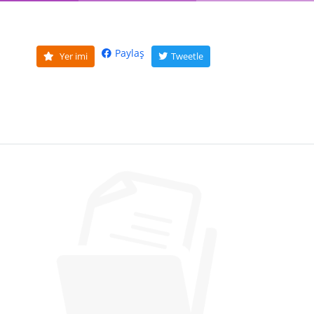
Paylaş
Yer imi
Tweetle