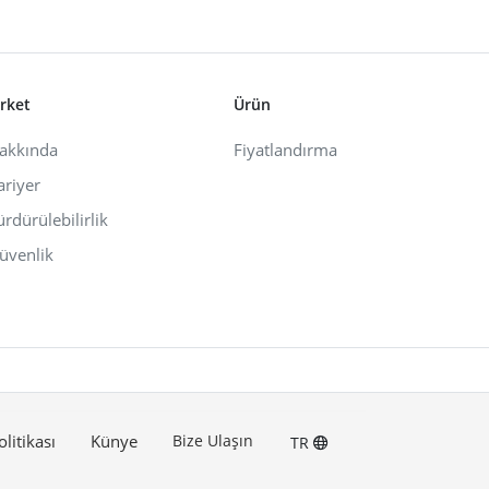
irket
Ürün
akkında
Fiyatlandırma
ariyer
ürdürülebilirlik
üvenlik
olitikası
Künye
Bize Ulaşın
TR