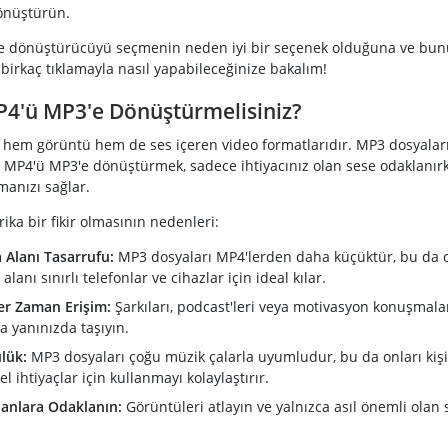
önüştürün.
e dönüştürücüyü seçmenin neden iyi bir seçenek olduğuna ve bunu
birkaç tıklamayla nasıl yapabileceğinize bakalım!
4'ü MP3'e Dönüştürmelisiniz?
 hem görüntü hem de ses içeren video formatlarıdır. MP3 dosyaları
. MP4'ü MP3'e dönüştürmek, sadece ihtiyacınız olan sese odaklanır
manızı sağlar.
ika bir fikir olmasının nedenleri:
Alanı Tasarrufu:
MP3 dosyaları MP4'lerden daha küçüktür, bu da o
lanı sınırlı telefonlar ve cihazlar için ideal kılar.
er Zaman Erişim:
Şarkıları, podcast'leri veya motivasyon konuşmalar
a yanınızda taşıyın.
lük:
MP3 dosyaları çoğu müzik çalarla uyumludur, bu da onları kişi
l ihtiyaçlar için kullanmayı kolaylaştırır.
anlara Odaklanın:
Görüntüleri atlayın ve yalnızca asıl önemli olan s