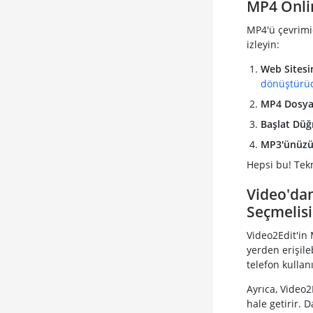
MP4 Onli
MP4'ü çevrimiç
izleyin:
Web Sitesin
dönüştürü
MP4 Dosyan
Başlat Düğ
MP3'ünüzü 
Hepsi bu! Tekn
Video'dan
Seçmelisi
Video2Edit'in
yerden erişileb
telefon kulla
Ayrıca, Video2
hale getirir. 