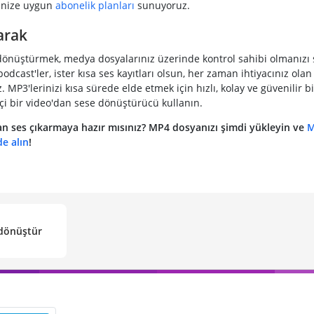
inize uygun
abonelik planları
sunuyoruz.
arak
önüştürmek, medya dosyalarınız üzerinde kontrol sahibi olmanızı s
 podcast'ler, ister kısa ses kayıtları olsun, her zaman ihtiyacınız ola
z. MP3'lerinizi kısa sürede elde etmek için hızlı, kolay ve güvenilir 
çi bir video'dan sese dönüştürücü kullanın.
an ses çıkarmaya hazır mısınız? MP4 dosyanızı şimdi yükleyin ve
M
de alın
!
dönüştür