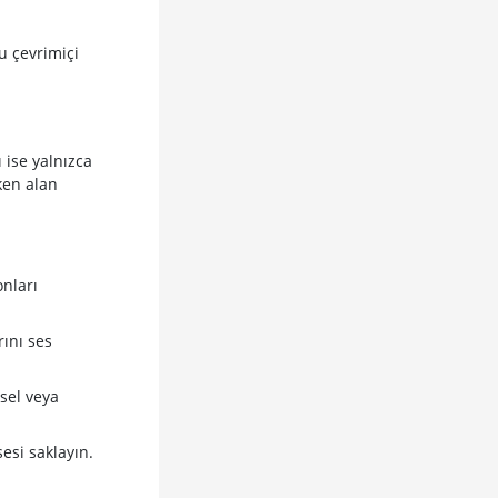
 çevrimiçi
 ise yalnızca
ken alan
nları
ını ses
sel veya
esi saklayın.