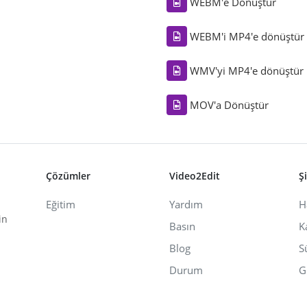
WEBM'e Dönüştür
WEBM'i MP4'e dönüştür
WMV'yi MP4'e dönüştür
MOV'a Dönüştür
Çözümler
Video2Edit
Ş
Eğitim
Yardım
H
in
Basın
K
Blog
S
Durum
G