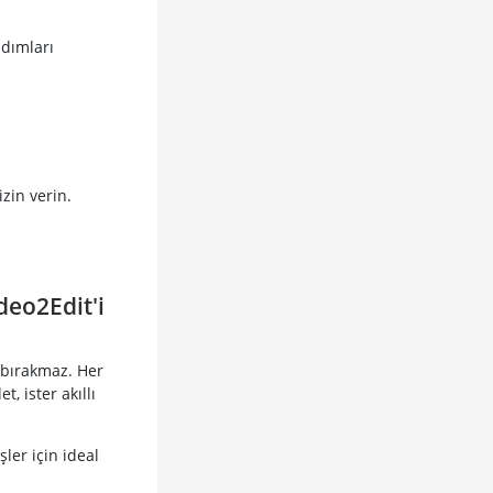
adımları
zin verin.
deo2Edit'i
 bırakmaz. Her
, ister akıllı
şler için ideal