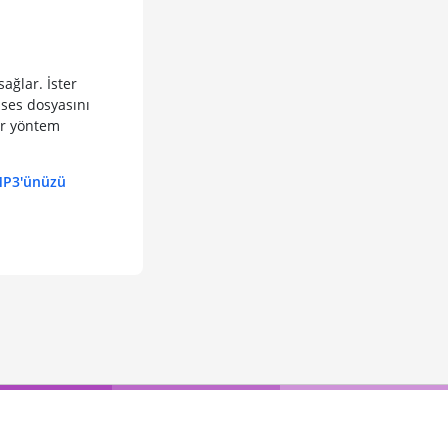
ağlar. İster
n ses dosyasını
bir yöntem
P3'ünüzü