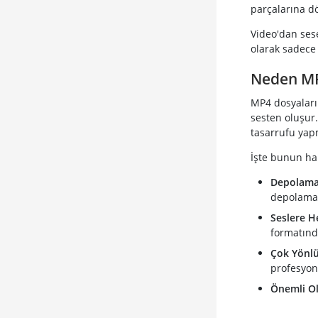
parçalarına d
Video'dan ses
olarak sadece 
Neden MP
MP4 dosyaları
sesten oluşur
tasarrufu yap
İşte bunun har
Depolama 
depolama a
Seslere H
formatınd
Çok Yönlü
profesyone
Önemli Ol