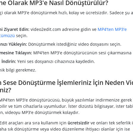
ne Olarak MP3'e Nasıl Dönüştürülür?
i olarak MP3'e dönüştürmek hızlı, kolay ve ücretsizdir. Sadece şu 
i Ziyaret Edin:
video2edit.com adresine gidin ve
MP4'ten MP3'e
cümüzü
seçin.
ızı Yükleyin:
Dönüştürmek istediğiniz video dosyasını seçin.
mesine Tıklayın:
MP4'ten MP3'e dönüştürücünün sesi çıkarmasına i
İndirin:
Yeni ses dosyanızı cihazınıza kaydedin.
ik bilgi gerekmez.
 Sese Dönüştürme İşlemleriniz İçin Neden Vi
niz?
 MP4'ten MP3'e dönüştürücüsü, büyük yazılımlar indirmenize gerek
ilir ve tüm cihazlarla uyumludur. İster dizüstü bilgisayar, ister tablet
nın, videoyu MP3'e dönüştürmek kolaydır.
Edit araçları ara sıra kullanım için
ücretsizdir
ve onları tek seferlik i
Daha sık dönüştürme veya video düzenleme ihtiyacı olanlar için ise