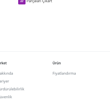
Parçaları Çıkart
irket
Ürün
akkında
Fiyatlandırma
ariyer
ürdürülebilirlik
üvenlik